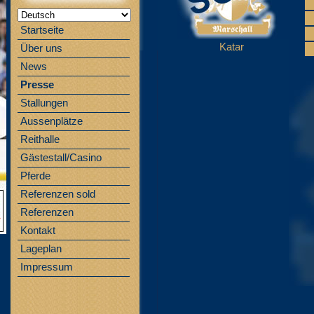
Startseite
Katar
Über uns
News
Presse
Stallungen
Aussenplätze
Reithalle
Gästestall/Casino
Pferde
Referenzen sold
Referenzen
Kontakt
Lageplan
Impressum