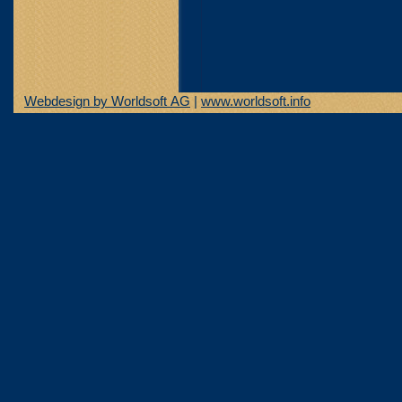
Webdesign by Worldsoft AG
|
www.worldsoft.info