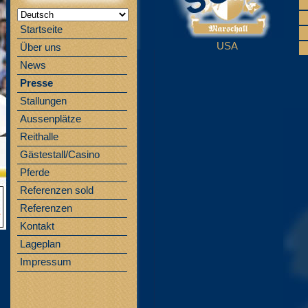
Startseite
USA
Über uns
News
Presse
Stallungen
Aussenplätze
Reithalle
Gästestall/Casino
Pferde
Referenzen sold
Referenzen
Kontakt
Lageplan
Impressum