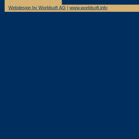
Webdesign by Worldsoft AG
|
www.worldsoft.info