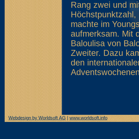
Rang zwei und mit
Höchstpunktzahl, 
machte im Youngst
aufmerksam. Mit d
Baloulisa von Bal
Zweiter. Dazu kam
den international
Adventswochenende
Webdesign by Worldsoft AG
|
www.worldsoft.info