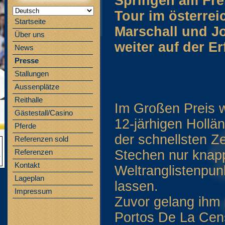
Springen am Fre
Tour im österrei
Startseite
Marschall und J
Über uns
weiter auf der Er
News
Presse
Stallungen
Aussenplätze
Reithalle
Im Großen Preis w
Gästestall/Casino
12-järhigen Hollä
Pferde
der schnellsten Z
Referenzen sold
Stechen nur knapp
Referenzen
Kontakt
Weltranglistenpun
Lageplan
lassen.
Impressum
Zuvor gelang ihm 
Portos De La Cen