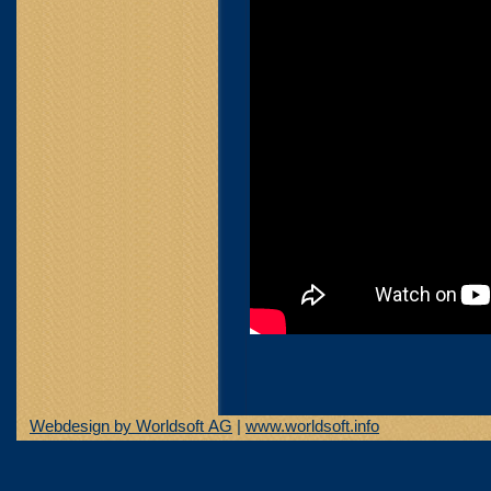
Webdesign by Worldsoft AG
|
www.worldsoft.info