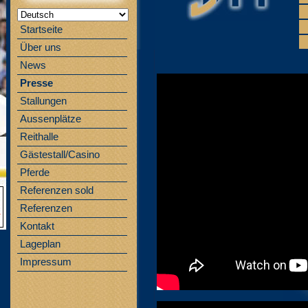
Startseite
Über uns
News
Presse
Stallungen
Aussenplätze
Reithalle
Gästestall/Casino
Pferde
Referenzen sold
Referenzen
Kontakt
Lageplan
Impressum